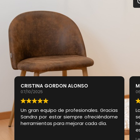
CRISTINA GORDON ALONSO
M
07/10/2025
0
Un gran equipo de profesionales. Gracias
L
Sandra por estar siempre ofreciéndome
s
herramientas para mejorar cada día.
h
e
t
L