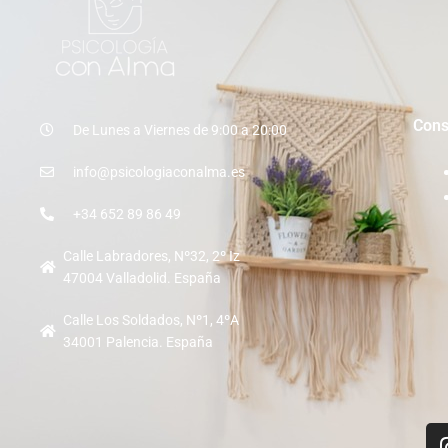
Cons
De Lunes a Viernes de 9:00 a 20:00
info@psicologiaconalma.es
+34 652 89 86 49
Calle Labradores, Nº32, 2º Iz
47004 Valladolid. España
Calle Los Soldados, Nº1, 4ºA
34001 Palencia. España