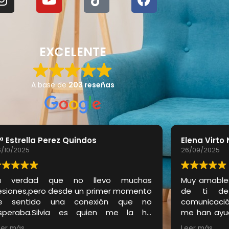
EXCELENTE
A base de
203 reseñas
ª Estrella Perez Quindos
Elena Virto
6/10/2025
26/09/2025
a verdad que no llevo muchas
Muy amable
esiones,pero desde un primer momento
de ti de
e sentido una conexión que no
comunicación
speraba.Silvia es quien me la ha
me han ayu
ransmitido y la agradezco de corazón
eer más
Leer más