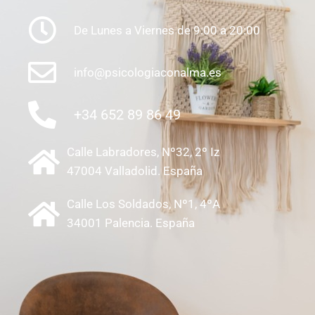
De Lunes a Viernes de 9:00 a 20:00
info@psicologiaconalma.es
+34 652 89 86 49
Calle Labradores, Nº32, 2º Iz
47004 Valladolid. España
Calle Los Soldados, Nº1, 4ºA
34001 Palencia. España