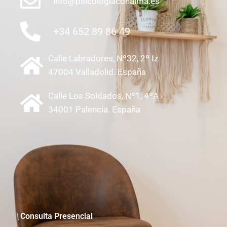
info@psicologiaconalma.es
+34 652 89 86 49
Calle Labradores, Nº32, 2º Iz
47004 Valladolid. España
Calle Los Soldados, Nº1, 4ºA
34001 Palencia. España
Consulta Presencial