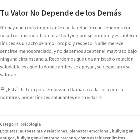
Tu Valor No Depende de los Demás
No hay nada más importante que la relación que tenemos con
nosotros mismos. Llamar al bullying por su nombre y establecer
límites es un acto de amor propio y respeto. Nadie merece
sentirse menospreciado, y no debemos aceptar el maltrato bajo
ninguna circunstancia. Recordemos que una amistad o relación
saludable es aquella donde ambos se apoyan, se respetan y se
valoran.
💬 ¿Estás listo/a para empezar a llamar a cada cosa por su
nombre y poner límites saludables en tu vida? ✨
Categoría:
psicologia
Etiquetas:
autoestima y relaciones
,
bienestar emocional
,
bullying en
amigos
,
bullying en el entorno cercano
,
cómo establecer límites
,