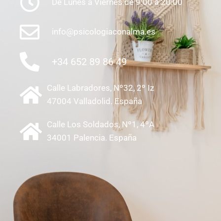
De Lunes a Viernes de 9:00 a 20:00
info@psicologiaconalma.es
+34 652 89 86 49
Calle Labradores, Nº32, 2º Iz
47004 Valladolid. España
Calle Los Soldados, Nº1, 4ºA
34001 Palencia. España