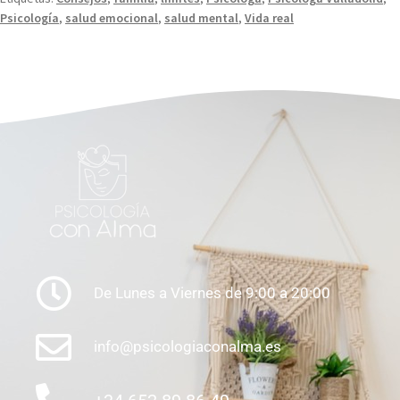
Psicología
,
salud emocional
,
salud mental
,
Vida real
De Lunes a Viernes de 9:00 a 20:00
info@psicologiaconalma.es